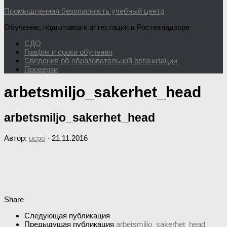
Промышленная безопасность учебный центр
Обучение, подготовка к аттестации в Ростехнадзоре
СДО
График и сроки обучения
Сведения об образовательной организации
Проверки
arbetsmiljo_sakerhet_head
arbetsmiljo_sakerhet_head
Автор:
ucpo
·
21.11.2016
Share
Следующая публикация
Предыдущая публикация
arbetsmiljo_sakerhet_head