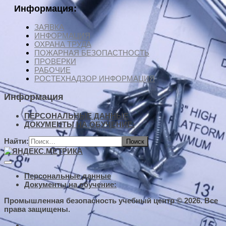
Информация:
ЗАЯВКА
ИНФОРМАЦИЯ
ОХРАНА ТРУДА
ПОЖАРНАЯ БЕЗОПАСТНОСТЬ
ПРОВЕРКИ
РАБОЧИЕ
РОСТЕХНАДЗОР ИНФОРМАЦИЯ
Информация
ПЕРСОНАЛЬНЫЕ ДАННЫЕ
ДОКУМЕНТЫ НА ОБУЧЕНИЕ:
Найти:
Персональные данные
Документы на обучение:
Промышленная безопасность учебный центр © 2026. Все
права защищены.