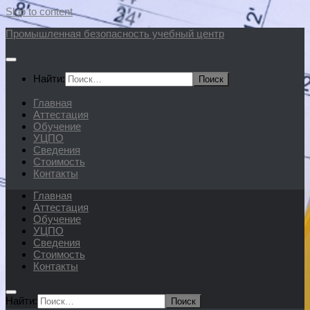
Skip to content
Промышленная безопасность учебный центр
Найти:
Главная
Аттестация
Обучение
УЦПО
Сведения
Стоимость
Контакты
Главная
Аттестация
Обучение
УЦПО
Сведения
Стоимость
Контакты
Найти: