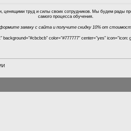
и, ценящими труд и силы своих сотрудников. Мы будем рады пр
самого процесса обучения.
формите заявку с сайта и получите скидку 10% от стоимост
ank" background="#cbcbcb" color="#777777" center="yes" icon="icon
ИИ