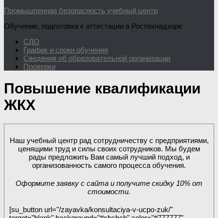
Промышленная безопасность учебный центр
Обучение, подготовка к аттестации в Ростехнадзоре
СДО
График и сроки обучения
Сведения об образовательной организации
Проверки
Повышение квалификации
ЖКХ
Наш учебный центр рад сотрудничеству с предприятиями,
ценящими труд и силы своих сотрудников. Мы будем
рады предложить Вам самый лучший подход, и
организованность самого процесса обучения.
Оформите заявку с сайта и получите скидку 10% от
стоимости.
[su_button url="/zayavka/konsultaciya-v-ucpo-zuk/"
target="blank" background="#cbcbcb" color="#777777"