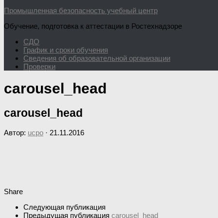
Промышленная безопасность учебный центр
Обучение, подготовка к аттестации в Ростехнадзоре
СДО
График и сроки обучения
Сведения об образовательной организации
Проверки
carousel_head
carousel_head
Автор:
ucpo
·
21.11.2016
Share
Следующая публикация
Предыдущая публикация
carousel_head