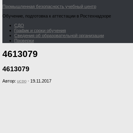
Промышленная безопасность учебный центр
Обучение, подготовка к аттестации в Ростехнадзоре
СДО
График и сроки обучения
Сведения об образовательной организации
Проверки
4613079
4613079
Автор:
ucpo
·
19.11.2017